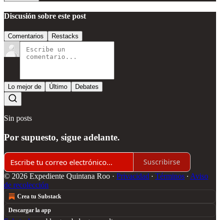
Discusión sobre este post
Comentarios
Restacks
Lo mejor de
Último
Debates
Sin posts
Por supuesto, sigue adelante.
Suscribirse
© 2026 Expediente Quintana Roo
·
Privacidad
∙
Términos
∙
Aviso
de recolección
Crea tu Substack
Descargar la app