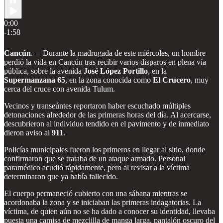
0:00
-1:58
Cancún
.— Durante la madrugada de este miércoles, un hombre
perdió la vida en Cancún tras recibir varios disparos en plena vía
pública, sobre la avenida
José López Portillo
, en la
Supermanzana 65
, en la zona conocida como
El Crucero
, muy
cerca del cruce con avenida Tulum.
Vecinos y transeúntes reportaron haber escuchado múltiples
detonaciones alrededor de las primeras horas del día. Al acercarse,
descubrieron al individuo tendido en el pavimento y de inmediato
dieron aviso al
911
.
Policías municipales fueron los primeros en llegar al sitio, donde
confirmaron que se trataba de un ataque armado. Personal
paramédico acudió rápidamente, pero al revisar a la víctima
determinaron que ya había fallecido.
El cuerpo permaneció cubierto con una sábana mientras se
acordonaba la zona y se iniciaban las primeras indagatorias. La
víctima, de quien aún no se ha dado a conocer su identidad, llevaba
puesta una camisa de mezclilla de manga larga, pantalón oscuro del