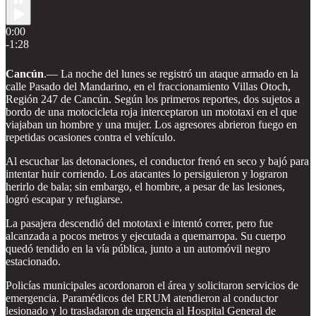
0:00
-1:28
Cancún
.— La noche del lunes se registró un ataque armado en la
calle Pasado del Mandarino, en el fraccionamiento Villas Otoch,
Región 247 de Cancún. Según los primeros reportes, dos sujetos a
bordo de una motocicleta roja interceptaron un mototaxi en el que
viajaban un hombre y una mujer. Los agresores abrieron fuego en
repetidas ocasiones contra el vehículo.
Al escuchar las detonaciones, el conductor frenó en seco y bajó para
intentar huir corriendo. Los atacantes lo persiguieron y lograron
herirlo de bala; sin embargo, el hombre, a pesar de las lesiones,
logró escapar y refugiarse.
La pasajera descendió del mototaxi e intentó correr, pero fue
alcanzada a pocos metros y ejecutada a quemarropa. Su cuerpo
quedó tendido en la vía pública, junto a un automóvil negro
estacionado.
Policías municipales acordonaron el área y solicitaron servicios de
emergencia. Paramédicos del ERUM atendieron al conductor
lesionado y lo trasladaron de urgencia al Hospital General de