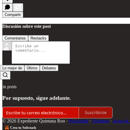
Compartir
Discusión sobre este post
Comentarios
Restacks
Lo mejor de
Último
Debates
Sin posts
Por supuesto, sigue adelante.
Suscribirse
© 2026 Expediente Quintana Roo
·
Privacidad
∙
Términos
∙
Aviso de 
Crea tu Substack