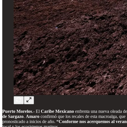
Puerto Morelos
.- El
Caribe Mexicano
enfrenta una nueva oleada de 
de Sargazo
.
Amaro
confirmó que los recales de esta macroalga, que
pronosticado a inicios de año.
“Conforme nos acerquemos al verano
local y los ecosistemas marinos.