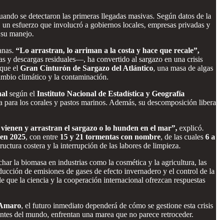
ando se detectaron las primeras llegadas masivas. Según datos de la
, un esfuerzo que involucró a gobiernos locales, empresas privadas y
 su manejo.
canas.
“Lo arrastran, lo arriman a la costa y hace que recale”,
s y descargas residuales—, ha convertido al sargazo en una crisis
que el
Gran Cinturón de Sargazo del Atlántico
, una masa de algas
cambio climático y la contaminación.
nal
según el
Instituto Nacional de Estadística y Geografía
ria para los corales y pastos marinos. Además, su descomposición libera
vienen y arrastran el sargazo o lo hunden en el mar”,
explicó.
 en 2025
, con entre
15 y 21 tormentas con nombre
, de las cuales
6 a
ructura costera y la interrupción de las labores de limpieza.
har la biomasa en industrias como la cosmética y la agricultura, las
ucción de emisiones de gases de efecto invernadero y el control de la
e que la ciencia y la cooperación internacional ofrezcan respuestas
Amaro
, el futuro inmediato dependerá de cómo se gestione esta crisis
antes del mundo, enfrentan una marea que no parece retroceder.