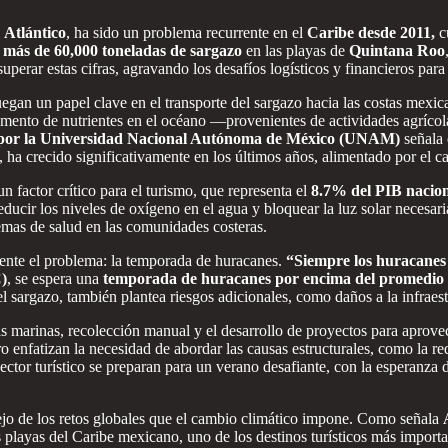
l
Atlántico
, ha sido un problema recurrente en el
Caribe desde 2011,
cu
n más de 60,000 toneladas de sargazo
en las playas de
Quintana Roo
erar estas cifras, agravando los desafíos logísticos y financieros para
juegan un papel clave en el transporte del sargazo hacia las costas mexi
umento de nutrientes en el océano —provenientes de actividades agrícola
por la Universidad Nacional Autónoma de México (UNAM)
señala 
, ha crecido significativamente en los últimos años, alimentado por el 
un factor crítico para el turismo, que representa el
8.7% del PIB nacio
educir los niveles de oxígeno en el agua y bloquear la luz solar necesa
emas de salud en las comunidades costeras.
mente el problema: la temporada de huracanes.
“Siempre los huracanes 
)
, se espera una
temporada de huracanes por encima del promedio
 el sargazo, también plantea riesgos adicionales, como daños a la infraest
as marinas, recolección manual y el desarrollo de proyectos para aprovec
enfatizan la necesidad de abordar las causas estructurales, como la red
ctor turístico se preparan para un verano desafiante, con la esperanza d
flejo de los retos globales que el cambio climático impone. Como señala
s playas del Caribe mexicano, uno de los destinos turísticos más import