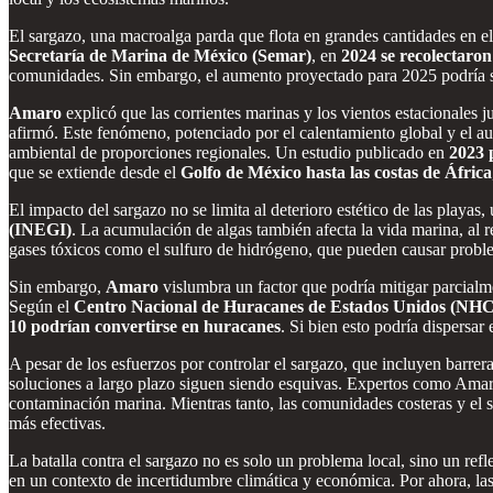
El sargazo, una macroalga parda que flota en grandes cantidades en e
Secretaría de Marina de México (Semar)
, en
2024 se recolectaro
comunidades. Sin embargo, el aumento proyectado para 2025 podría sup
Amaro
explicó que las corrientes marinas y los vientos estacionales 
afirmó. Este fenómeno, potenciado por el calentamiento global y el a
ambiental de proporciones regionales. Un estudio publicado en
2023 
que se extiende desde el
Golfo de México hasta las costas de África
El impacto del sargazo no se limita al deterioro estético de las playas, 
(INEGI)
. La acumulación de algas también afecta la vida marina, al r
gases tóxicos como el sulfuro de hidrógeno, que pueden causar probl
Sin embargo,
Amaro
vislumbra un factor que podría mitigar parcial
Según el
Centro Nacional de Huracanes de Estados Unidos (NHC
10 podrían convertirse en huracanes
. Si bien esto podría dispersar
A pesar de los esfuerzos por controlar el sargazo, que incluyen barrer
soluciones a largo plazo siguen siendo esquivas. Expertos como Amaro 
contaminación marina. Mientras tanto, las comunidades costeras y el se
más efectivas.
La batalla contra el sargazo no es solo un problema local, sino un re
en un contexto de incertidumbre climática y económica. Por ahora, la