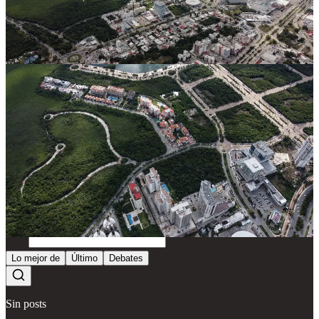
Fecha: 23 de Febrero 2024
Fotos: Esmaragdo Camaz
Compartir
Discusión sobre este post
Comentarios
Restacks
Lo mejor de
Último
Debates
Sin posts