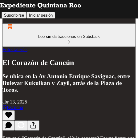
Suscribirse
Iniciar sesión
Lee sin distracciones en Substack
FotoGalerías
El Corazón de Cancún
Se ubica en la Av Antonio Enrique Savignac, entre
Bulevar Kukulkán y Zayil, atrás de la Plaza de
Toros.
abr 13, 2025
Escucha