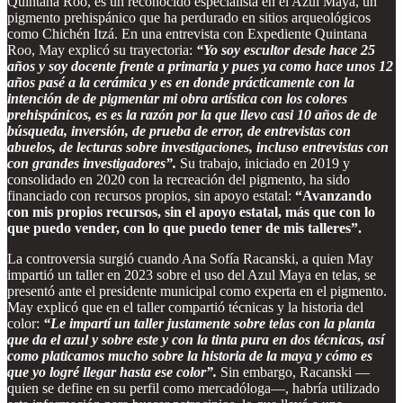
Quintana Roo, es un reconocido especialista en el Azul Maya, un
pigmento prehispánico que ha perdurado en sitios arqueológicos
como Chichén Itzá. En una entrevista con Expediente Quintana
Roo, May explicó su trayectoria:
“Yo soy escultor desde hace 25
años y soy docente frente a primaria y pues ya como hace unos 12
años pasé a la cerámica y es en donde prácticamente con la
intención de de pigmentar mi obra artística con los colores
prehispánicos, es es la razón por la que llevo casi 10 años de de
búsqueda, inversión, de prueba de error, de entrevistas con
abuelos, de lecturas sobre investigaciones, incluso entrevistas con
con grandes investigadores”.
Su trabajo, iniciado en 2019 y
consolidado en 2020 con la recreación del pigmento, ha sido
financiado con recursos propios, sin apoyo estatal:
“Avanzando
con mis propios recursos, sin el apoyo estatal, más que con lo
que puedo vender, con lo que puedo tener de mis talleres”.
La controversia surgió cuando Ana Sofía Racanski, a quien May
impartió un taller en 2023 sobre el uso del Azul Maya en telas, se
presentó ante el presidente municipal como experta en el pigmento.
May explicó que en el taller compartió técnicas y la historia del
color:
“Le impartí un taller justamente sobre telas con la planta
que da el azul y sobre este y con la tinta pura en dos técnicas, así
como platicamos mucho sobre la historia de la maya y cómo es
que yo logré llegar hasta ese color”.
Sin embargo, Racanski —
quien se define en su perfil como mercadóloga—, habría utilizado