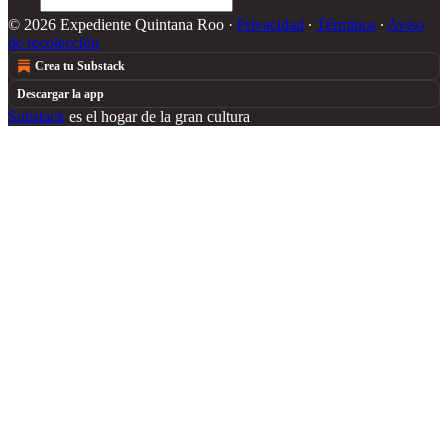
© 2026 Expediente Quintana Roo
·
Privacidad
∙
Términos
∙
Aviso
de recolección
Crea tu Substack
Descargar la app
Substack
es el hogar de la gran cultura