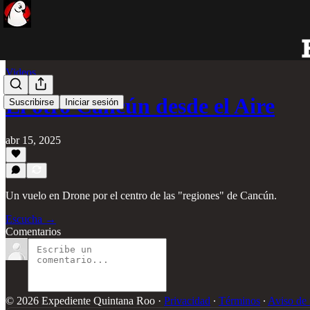
Videos
El otro Cancún desde el Aire
Suscribirse
Iniciar sesión
abr 15, 2025
Un vuelo en Drone por el centro de las "regiones" de Cancún.
Escucha →
Comentarios
© 2026 Expediente Quintana Roo
·
Privacidad
∙
Términos
∙
Aviso de 