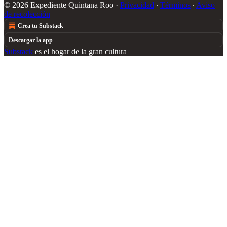
© 2026 Expediente Quintana Roo
·
Privacidad
∙
Términos
∙
Aviso
de recolección
Crea tu Substack
Descargar la app
Substack
es el hogar de la gran cultura