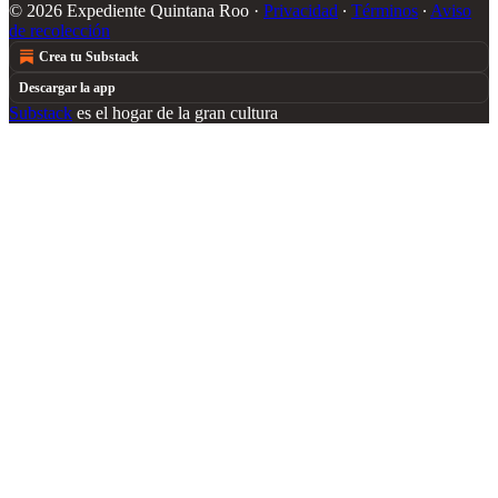
© 2026 Expediente Quintana Roo
·
Privacidad
∙
Términos
∙
Aviso
de recolección
Crea tu Substack
Descargar la app
Substack
es el hogar de la gran cultura