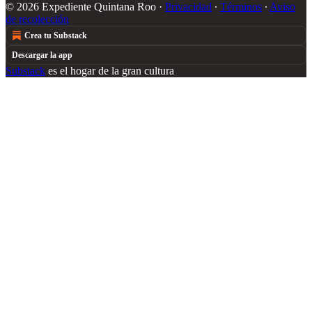
© 2026 Expediente Quintana Roo
·
Privacidad
∙
Términos
∙
Aviso
de recolección
Crea tu Substack
Descargar la app
Substack
es el hogar de la gran cultura