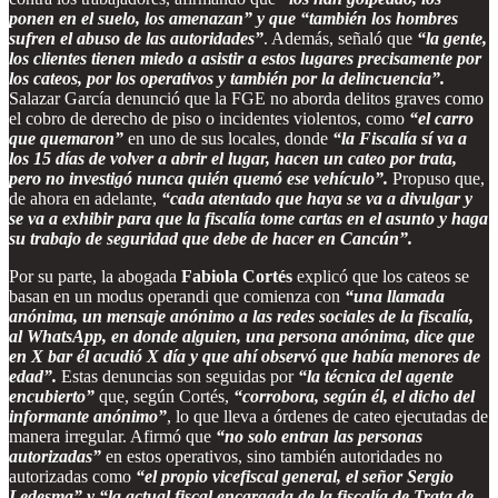
ponen en el suelo, los amenazan” y que “también los hombres
sufren el abuso de las autoridades”
. Además, señaló que
“la gente,
los clientes tienen miedo a asistir a estos lugares precisamente por
los cateos, por los operativos y también por la delincuencia”.
Salazar García denunció que la FGE no aborda delitos graves como
el cobro de derecho de piso o incidentes violentos, como
“el carro
que quemaron”
en uno de sus locales, donde
“la Fiscalía sí va a
los 15 días de volver a abrir el lugar, hacen un cateo por trata,
pero no investigó nunca quién quemó ese vehículo”.
Propuso que,
de ahora en adelante,
“cada atentado que haya se va a divulgar y
se va a exhibir para que la fiscalía tome cartas en el asunto y haga
su trabajo de seguridad que debe de hacer en Cancún”.
Por su parte, la abogada
Fabiola Cortés
explicó que los cateos se
basan en un modus operandi que comienza con
“una llamada
anónima, un mensaje anónimo a las redes sociales de la fiscalía,
al WhatsApp, en donde alguien, una persona anónima, dice que
en X bar él acudió X día y que ahí observó que había menores de
edad”.
Estas denuncias son seguidas por
“la técnica del agente
encubierto”
que, según Cortés,
“corrobora, según él, el dicho del
informante anónimo”
, lo que lleva a órdenes de cateo ejecutadas de
manera irregular. Afirmó que
“no solo entran las personas
autorizadas”
en estos operativos, sino también autoridades no
autorizadas como
“el propio vicefiscal general, el señor Sergio
Ledesma” y “la actual fiscal encargada de la fiscalía de Trata de