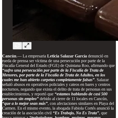
Cancún
.—
La empresaria
Leticia Salazar García
denunció en
rueda de prensa ser víctima de una persecución por parte de la
Fiscalía General del Estado (FGE) de Quintana Roo, afirmando que
“sufro una persecución por parte de la Fiscalía de Trata de
Menores, por parte de la Fiscalía de Trata de Adultos, en los
cuales me han abierto carpetas completamente falsas”
. Salazar
señaló abusos en operativos policiales y cateos en bares y centros
nocturnos, negando que exista el delito de trata de personas en sus
establecimientos, y reportó que
“estamos hablando de casi 500
personas sin empleo”
debido al cierre de 11 locales en Cancún,
“que a lo mejor sean más”
, con afectaciones similares en Playa del
Carmen. En el mismo evento, la abogada Fabiola Cortés anunció la
creación de la asociación civil
“Es Trabajo, No Es Trata”
, que
busca agrupar a
“trabajadores, hombres, mujeres, meseras,