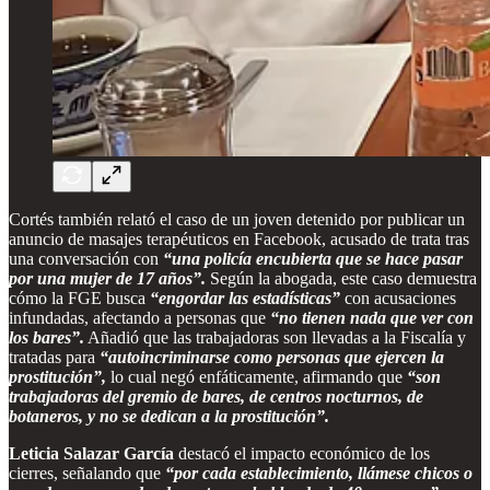
Cortés también relató el caso de un joven detenido por publicar un
anuncio de masajes terapéuticos en Facebook, acusado de trata tras
una conversación con
“una policía encubierta que se hace pasar
por una mujer de 17 años”.
Según la abogada, este caso demuestra
cómo la FGE busca
“engordar las estadísticas”
con acusaciones
infundadas, afectando a personas que
“no tienen nada que ver con
los bares”.
Añadió que las trabajadoras son llevadas a la Fiscalía y
tratadas para
“autoincriminarse como personas que ejercen la
prostitución”,
lo cual negó enfáticamente, afirmando que
“son
trabajadoras del gremio de bares, de centros nocturnos, de
botaneros, y no se dedican a la prostitución”.
Leticia Salazar García
destacó el impacto económico de los
cierres, señalando que
“por cada establecimiento, llámese chicos o