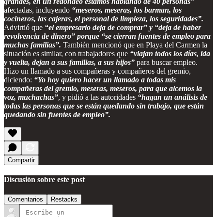
grandes, en un redondeo estamos hablando de 40 personas”
afectadas, incluyendo
“meseros, meseras, los barman, los
cocineros, las cajeras, el personal de limpieza, los seguridades”.
Advirtió que
“el empresario deja de comprar” y “deja de haber
revolvencia de dinero” porque “se cierran fuentes de empleo para
muchas familias”.
También mencionó que en Playa del Carmen la
situación es similar, con trabajadores que
“viajan todos los días, ida
y vuelta, dejan a sus familias, a sus hijos”
para buscar empleo.
Hizo un llamado a sus compañeras y compañeros del gremio,
diciendo:
“Yo hoy quiero hacer un llamado a todas mis
compañeras del gremio, meseras, meseros, para que alcemos la
voz, muchachas”
, y pidió a las autoridades
“hagan un análisis de
todas las personas que se están quedando sin trabajo, que están
quedando sin fuentes de empleo”.
Compartir
Discusión sobre este post
Comentarios
Restacks