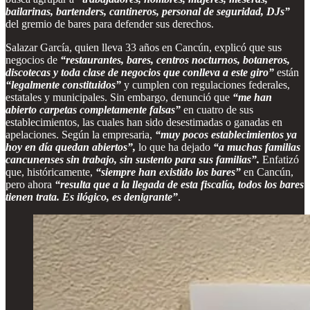
bailarinas, bartenders, cantineros, personal de seguridad, DJs”
del gremio de bares para defender sus derechos.
Salazar García, quien lleva 33 años en Cancún, explicó que sus
negocios de
“restaurantes, bares, centros nocturnos, botaneros,
discotecas y toda clase de negocios que conlleva a este giro”
están
“legalmente constituidos”
y cumplen con regulaciones federales,
estatales y municipales. Sin embargo, denunció que
“me han
abierto carpetas completamente falsas”
en cuatro de sus
establecimientos, las cuales han sido desestimadas o ganadas en
apelaciones. Según la empresaria,
“muy pocos establecimientos ya
hoy en día quedan abiertos”,
lo que ha dejado
“a muchas familias
cancunenses sin trabajo, sin sustento para sus familias”.
Enfatizó
que, históricamente,
“siempre han existido los bares”
en Cancún,
pero ahora
“resulta que a la llegada de esta fiscalía, todos los bares
tienen trata. Es ilógico, es denigrante”
.