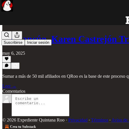
En Cancún, Karen Castrejón Tr
Suscribirse
Iniciar sesión
may 6, 2025
Sumar a más de 50 mil afiliados en QRoo es la base de este proceso q
Leer →
Comentarios
© 2026 Expediente Quintana Roo
·
Privacidad
∙
Términos
∙
Aviso de 
Crea tu Substack