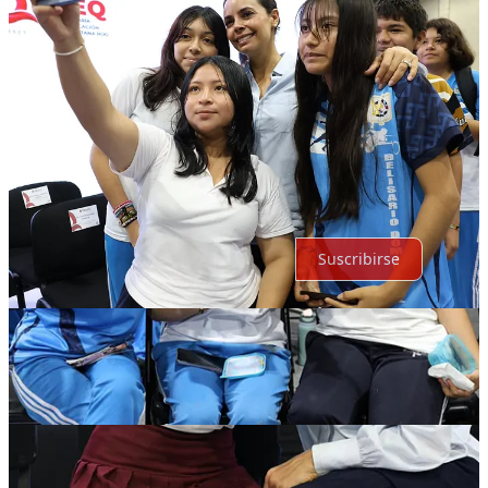
Lo mejor de
Último
Debates
Sin posts
Por supuesto, sigue adelante.
Suscribirse
© 2026 Expediente Quintana Roo
·
Privacidad
∙
Términos
∙
Aviso
de recolección
Crea tu Substack
Descargar la app
Substack
es el hogar de la gran cultura