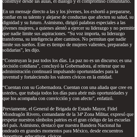
construye desde las aulas, el diálogo y el compromiso comunitario.
En un mensaje directo a las y los jóvenes, los exhortó a prepararse,
confiar en su talento y alejarse de conductas que afecten su salud, su
dignidad y su futuro. Asimismo, dirigió palabras especiales a las
jóvenes mujeres, a quienes alentó a ejercer su liderazgo y no permitir
que nadie limite sus aspiraciones. “Su voz importa, su liderazgo
transforma, su inteligencia abre caminos. No permitan que nadie
limite sus sueños. Este es tiempo de mujeres valientes, preparadas y
solidarias”, les dijo.
“Construyan la paz todos los días. La paz no es un discurso; es una
decisión cotidiana”, concluyó la Gobernadora, al reiterar que su
administración continuará impulsando oportunidades para la
juventud y fortaleciendo los valores cívicos en la entidad.
“Cuentan con su Gobernadora. Cuentan con una aliada que cree en
ustedes, que trabaja todos los días para abrir más oportunidades y
que los acompaña con convicción y con afecto”, enfatizó.
Previamente, el General de Brigada de Estado Mayor, Fidel
Mondragón Rivero, comandante de la 34ª Zona Militar, expresó que
respetar nuestros símbolos patrios es el gran código de las escuelas
del país. Asimismo, destacó que nuestra Bandera Nacional ha
ondeado en grandes momentos para México, desde encuentros
deportivos, educativos, cívicos.