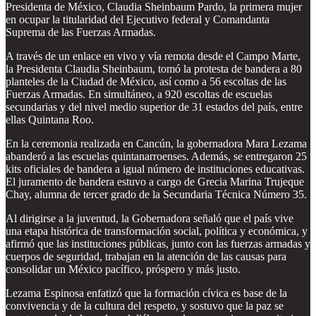
Presidenta de México, Claudia Sheinbaum Pardo, la primera mujer
en ocupar la titularidad del Ejecutivo federal y Comandanta
Suprema de las Fuerzas Armadas.
A través de un enlace en vivo y vía remota desde el Campo Marte,
la Presidenta Claudia Sheinbaum, tomó la protesta de bandera a 80
planteles de la Ciudad de México, así como a 56 escoltas de las
Fuerzas Armadas. En simultáneo, a 920 escoltas de escuelas
secundarias y del nivel medio superior de 31 estados del país, entre
ellas Quintana Roo.
En la ceremonia realizada en Cancún, la gobernadora Mara Lezama
abanderó a las escuelas quintanarroenses. Además, se entregaron 25
kits oficiales de bandera a igual número de instituciones educativas.
El juramento de bandera estuvo a cargo de Grecia Marina Trujeque
Chay, alumna de tercer grado de la Secundaria Técnica Número 35.
Al dirigirse a la juventud, la Gobernadora señaló que el país vive
una etapa histórica de transformación social, política y económica, y
afirmó que las instituciones públicas, junto con las fuerzas armadas y
cuerpos de seguridad, trabajan en la atención de las causas para
consolidar un México pacífico, próspero y más justo.
Lezama Espinosa enfatizó que la formación cívica es base de la
convivencia y de la cultura del respeto, y sostuvo que la paz se