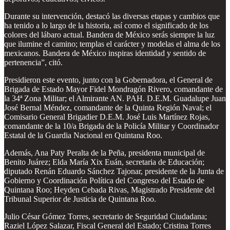
Durante su intervención, destacó las diversas etapas y cambios que
ha tenido a lo largo de la historia, así como el significado de los
colores del lábaro actual. Bandera de México serás siempre la luz
que ilumine el camino; templas el carácter y modelas el alma de los
mexicanos. Bandera de México inspiras identidad y sentido de
pertenencia”, citó.
Presidieron este evento, junto con la Gobernadora, el General de
Brigada de Estado Mayor Fidel Mondragón Rivero, comandante de
la 34ª Zona Militar; el Almirante AN. PAH. D.E.M. Guadalupe Juan
José Bernal Méndez, comandante de la Quinta Región Naval; el
Comisario General Brigadier D.E.M. José Luis Martínez Rojas,
comandante de la 10/a Brigada de la Policía Militar y Coordinador
Estatal de la Guardia Nacional en Quintana Roo.
Además, Ana Paty Peralta de la Peña, presidenta municipal de
Benito Juárez; Elda María Xix Euán, secretaria de Educación;
diputado Renán Eduardo Sánchez Tajonar, presidente de la Junta de
Gobierno y Coordinación Política del Congreso del Estado de
Quintana Roo; Heyden Cebada Rivas, Magistrado Presidente del
Tribunal Superior de Justicia de Quintana Roo.
Julio César Gómez Torres, secretario de Seguridad Ciudadana;
Raziel López Salazar, Fiscal General del Estado; Cristina Torres