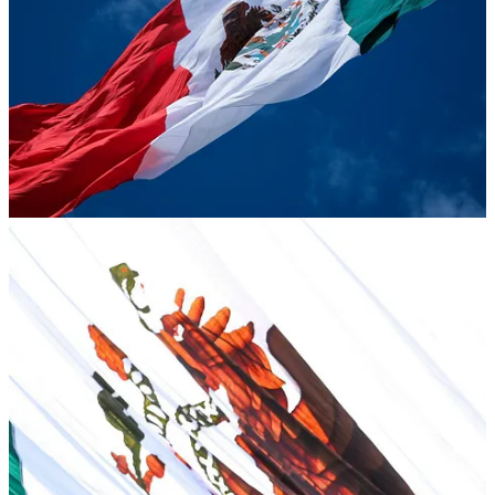
1
Compartir
Discusión sobre este post
Comentarios
Restacks
Lo mejor de
Último
Debates
Sin posts
Por supuesto, sigue adelante.