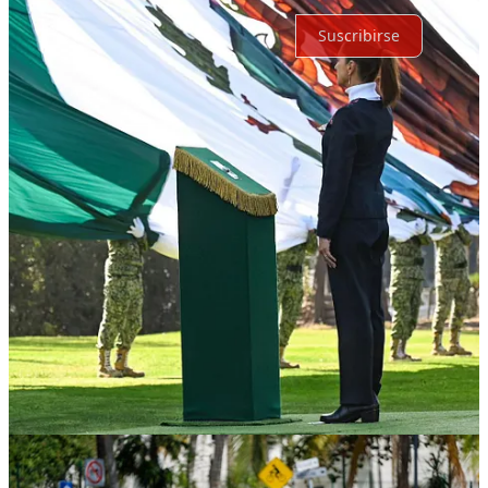
Suscribirse
© 2026 Expediente Quintana Roo
·
Privacidad
∙
Términos
∙
Aviso
de recolección
Crea tu Substack
Descargar la app
Substack
es el hogar de la gran cultura