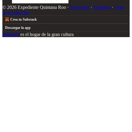
© 2026 Expediente Quintana Roo
·
Privacidad
∙
Términos
∙
Aviso
de recolección
Crea tu Substack
Descargar la app
Substack
es el hogar de la gran cultura