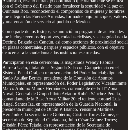
Asimismo, resaltó el trabajo coordinado que diariamente se realiza
con el Gobierno del Estado para fortalecer la seguridad y la paz en
Quintana Roo, reconociendo el compromiso de mujeres y hombres
que integran las Fuerzas Armadas, formados bajo principios, valores
y una vocación de servicio al pueblo de México.
Como parte de los festejos, se anunció un programa de actividades
que incluye eventos deportivos, rodadas ciclistas, visitas guiadas a la
Décima Brigada en Cancún, así como acciones de proximidad social
en plazas comerciales, parques y espacios públicos, con el objetivo
de acercar a la ciudadanía a las instituciones armadas.
Participaron en esta ceremonia, la magistrada Wendy Fabiola
Barrera Ucán, titular de la Segunda Sala con Competencia en el
Sistema Penal Oral, en representación del Poder Judicial; diputado
Saulo Aguilar Bernés, presidente de la Comisión de Asuntos
Municipales, en representación del Poder Legislativo; Vicealmirante
Marco Antonio Muñoz Hernández, comandante de la 11ª Zona
Naval; General de Grupo Piloto Aviador Rubén Sánchez Peralta,
comandante de la Base Aérea Militar 20; el teniente coronel Luis
Ángel Santos Iza, en representación de la Guardia Nacional; la
presidenta municipal de Othón P. Blanco, Yensunni Martínez
Hernández; la secretaria de Gobierno, Cristina Torres Gómez; el
secretario de Seguridad Ciudadana, Julio César Gómez Torres;
Cristián Pérez Tejada, en representación de la Secretaría de