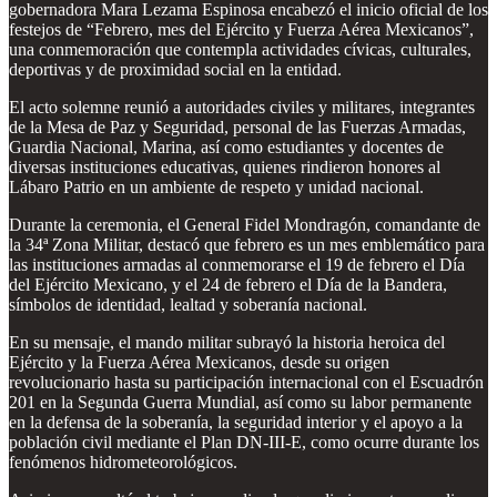
gobernadora Mara Lezama Espinosa encabezó el inicio oficial de los
festejos de “Febrero, mes del Ejército y Fuerza Aérea Mexicanos”,
una conmemoración que contempla actividades cívicas, culturales,
deportivas y de proximidad social en la entidad.
El acto solemne reunió a autoridades civiles y militares, integrantes
de la Mesa de Paz y Seguridad, personal de las Fuerzas Armadas,
Guardia Nacional, Marina, así como estudiantes y docentes de
diversas instituciones educativas, quienes rindieron honores al
Lábaro Patrio en un ambiente de respeto y unidad nacional.
Durante la ceremonia, el General Fidel Mondragón, comandante de
la 34ª Zona Militar, destacó que febrero es un mes emblemático para
las instituciones armadas al conmemorarse el 19 de febrero el Día
del Ejército Mexicano, y el 24 de febrero el Día de la Bandera,
símbolos de identidad, lealtad y soberanía nacional.
En su mensaje, el mando militar subrayó la historia heroica del
Ejército y la Fuerza Aérea Mexicanos, desde su origen
revolucionario hasta su participación internacional con el Escuadrón
201 en la Segunda Guerra Mundial, así como su labor permanente
en la defensa de la soberanía, la seguridad interior y el apoyo a la
población civil mediante el Plan DN-III-E, como ocurre durante los
fenómenos hidrometeorológicos.