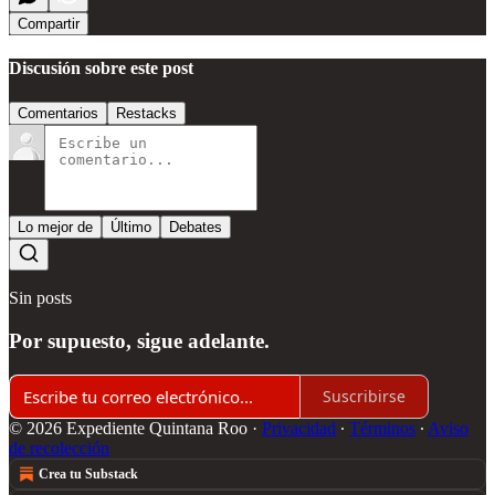
Compartir
Discusión sobre este post
Comentarios
Restacks
Lo mejor de
Último
Debates
Sin posts
Por supuesto, sigue adelante.
Suscribirse
© 2026 Expediente Quintana Roo
·
Privacidad
∙
Términos
∙
Aviso
de recolección
Crea tu Substack