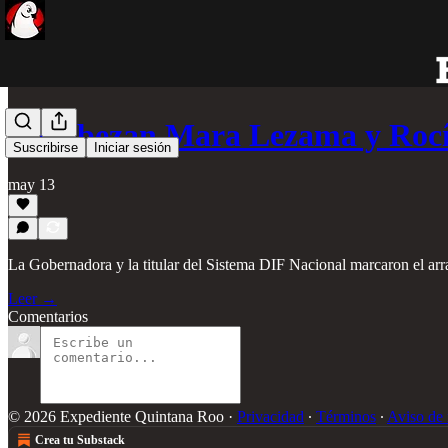
Encabezan Mara Lezama y Rocí
Suscribirse
Iniciar sesión
may 13
La Gobernadora y la titular del Sistema DIF Nacional marcaron el arra
Leer →
Comentarios
© 2026 Expediente Quintana Roo
·
Privacidad
∙
Términos
∙
Aviso de 
Crea tu Substack