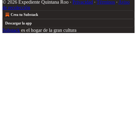
© 2026 Expediente Quintana Roo
·
Privacidad
∙
Términos
∙
Aviso
de recolección
Crea tu Substack
Descargar la app
Substack
es el hogar de la gran cultura