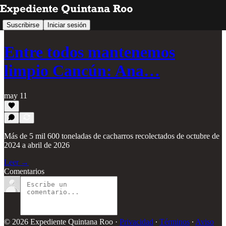
Suscribirse
Iniciar sesión
Entre todos mantenemos
limpio Cancún: Ana…
may 11
Más de 5 mil 600 toneladas de cacharros recolectados de octubre de
2024 a abril de 2026
Leer →
Comentarios
© 2026 Expediente Quintana Roo
·
Privacidad
∙
Términos
∙
Aviso