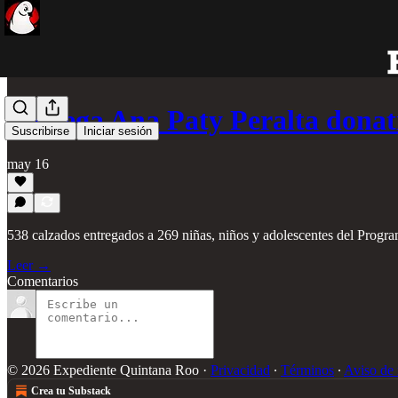
Entrega Ana Paty Peralta dona
Suscribirse
Iniciar sesión
may 16
538 calzados entregados a 269 niñas, niños y adolescentes del Progra
Leer →
Comentarios
© 2026 Expediente Quintana Roo
·
Privacidad
∙
Términos
∙
Aviso de 
Crea tu Substack