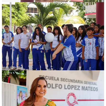
1
Compartir
Discusión sobre este post
Comentarios
Restacks
Lo mejor de
Último
Debates