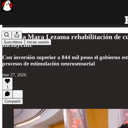
Entrega Mara Lezama rehabilitación de cua
Suscribirse
Iniciar sesión
incluyente
Con inversión superior a 844 mil pesos el gobierno es
procesos de estimulación neurosensorial
mar 27, 2026
1
Compartir