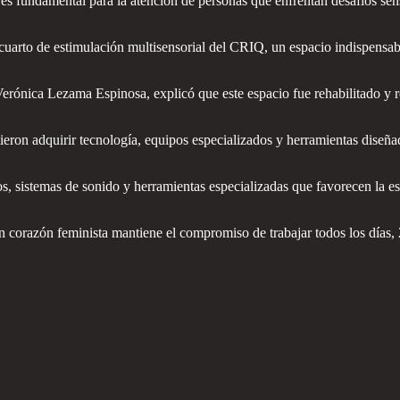
 es fundamental para la atención de personas que enfrentan desafíos sens
cuarto de estimulación multisensorial del CRIQ, un espacio indispensabl
erónica Lezama Espinosa, explicó que este espacio fue rehabilitado y r
ieron adquirir tecnología, equipos especializados y herramientas diseñad
os, sistemas de sonido y herramientas especializadas que favorecen la e
orazón feminista mantiene el compromiso de trabajar todos los días, 24