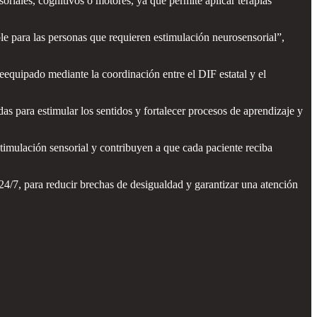
oriales, cognitivos o motores, ya que permite aplicar terapias
e para las personas que requieren estimulación neurosensorial”,
eequipado mediante la coordinación entre el DIF estatal y el
as para estimular los sentidos y fortalecer procesos de aprendizaje y
stimulación sensorial y contribuyen a que cada paciente reciba
/7, para reducir brechas de desigualdad y garantizar una atención