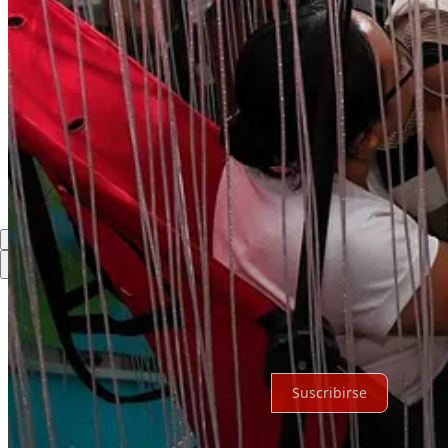
1
Compartir
Discusión sobre este post
Comentarios
Restacks
Lo mejor de
Último
Debates
Sin posts
Por supuesto, sigue adelante.
Suscribirse
© 2026 Expediente Quintana Roo
·
Privacidad
∙
Términos
∙
Aviso de 
Crea tu Substack