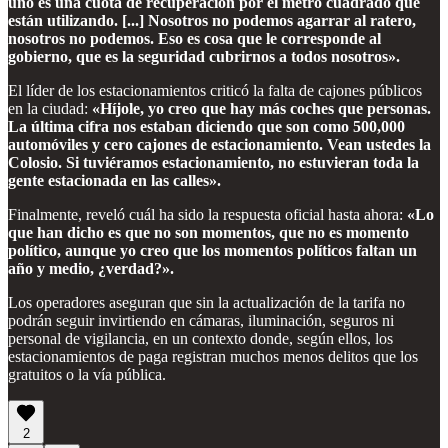
uno es una cuota de recuperación por el metro cuadrado que
están utilizando. [...] Nosotros no podemos agarrar al ratero,
nosotros no podemos. Eso es cosa que le corresponde al
gobierno, que es la seguridad cubrirnos a todos nosotros».
El líder de los estacionamientos criticó la falta de cajones públicos
en la ciudad:
«Híjole, yo creo que hay más coches que personas.
La última cifra nos estaban diciendo que son como 500,000
automóviles y cero cajones de estacionamiento. Vean ustedes la
Colosio. Si tuviéramos estacionamiento, no estuvieran toda la
gente estacionada en las calles».
Finalmente, reveló cuál ha sido la respuesta oficial hasta ahora:
«Lo
que han dicho es que no son momentos, que no es momento
político, aunque yo creo que los momentos políticos faltan un
año y medio, ¿verdad?».
Los operadores aseguran que sin la actualización de la tarifa no
podrán seguir invirtiendo en cámaras, iluminación, seguros ni
personal de vigilancia, en un contexto donde, según ellos, los
estacionamientos de paga registran muchos menos delitos que los
gratuitos o la vía pública.
2