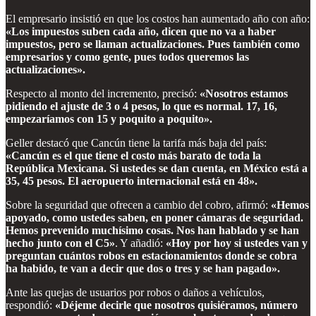
El empresario insistió en que los costos han aumentado año con año:
«Los impuestos suben cada año, dicen que no va a haber
impuestos, pero se llaman actualizaciones. Pues también como
empresarios y como gente, pues todos queremos las
actualizaciones».
Respecto al monto del incremento, precisó:
«Nosotros estamos
pidiendo el ajuste de 3 o 4 pesos, lo que es normal. 17, 16,
empezaríamos con 15 y poquito a poquito».
Geller destacó que Cancún tiene la tarifa más baja del país:
«Cancún es el que tiene el costo más barato de toda la
República Mexicana. Si ustedes se dan cuenta, en México está a
35, 45 pesos. El aeropuerto internacional está en 48».
Sobre la seguridad que ofrecen a cambio del cobro, afirmó:
«Hemos
apoyado, como ustedes saben, en poner cámaras de seguridad.
Hemos prevenido muchísimo cosas. Nos han hablado y se han
hecho junto con el C5»
. Y añadió:
«Hoy por hoy si ustedes van y
preguntan cuántos robos en estacionamientos donde se cobra
ha habido, te van a decir que dos o tres y se han pagado».
Ante las quejas de usuarios por robos o daños a vehículos,
respondió:
«Déjeme decirle que nosotros quisiéramos, número