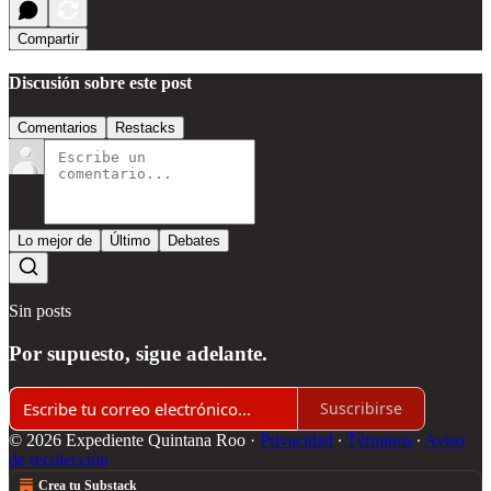
Compartir
Discusión sobre este post
Comentarios
Restacks
Lo mejor de
Último
Debates
Sin posts
Por supuesto, sigue adelante.
Suscribirse
© 2026 Expediente Quintana Roo
·
Privacidad
∙
Términos
∙
Aviso
de recolección
Crea tu Substack