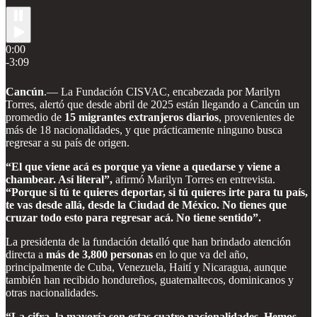
0:00
-3:09
Cancún
.— La Fundación CISVAC, encabezada por Marilyn
Torres, alertó que desde abril de 2025 están llegando a Cancún un
promedio de
15 migrantes extranjeros diarios
, provenientes de
más de 18 nacionalidades, y que prácticamente ninguno busca
regresar a su país de origen.
“El que viene acá es porque ya viene a quedarse y viene a
chambear. Así literal”,
afirmó Marilyn Torres en entrevista.
“Porque si tú te quieres deportar, si tú quieres irte para tu país,
te vas desde allá, desde la Ciudad de México. No tienes que
cruzar todo esto para regresar acá. No tiene sentido”.
La presidenta de la fundación detalló que han brindado atención
directa a
más de 3,800 personas
en lo que va del año,
principalmente de Cuba, Venezuela, Haití y Nicaragua, aunque
también han recibido hondureños, guatemaltecos, dominicanos y
otras nacionalidades.
“La cifra, la mayoría son estas cuatro nacionalidades. Hemos