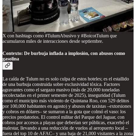
Eleven), revelan un patrón: precios en Tulum superan el promedio
nacional en hasta 100%, con GO MART como el más caro entre
conveniencias. En restaurantes como Burrito Amor o Sabor de Mar,
se recomendaron correcciones por no mostrar precios o forzar
propinas, pero el daño ya estaba hecho: turistas denunciaban pagar
“más por un taco que por un vuelo a Cancún”, catalizando hilos en
X con hashtags como #TulumAbusivo y #BoicotTulum que
acumularon miles de interacciones desde septiembre.
Contexto: De burbuja inflada a implosión, con abusos como
gasolina
La caída de Tulum no es solo culpa de estos hoteles; es el estallido
de una burbuja construida sobre exclusividad tóxica. Factores
agravantes como el sargazo masivo (más de 20,000 toneladas
recolectadas en el primer semestre de 2025), inseguridad (Tulum
como el municipio más violento de Quintana Roo, con 529 delitos
por 100,000 habitantes en agosto) y abusos de taxistas –extorsiones
y cobros en dólares– se sumaron a la gota que colmó el vaso: los
precios predatorios. El control militar del Parque del Jaguar, con
cobros por accesos a playas que deberían ser públicas, exacerbó el
malestar, llevando a una reducción de vuelos al aeropuerto local –
fuera del top 10 de AFAC– y una baja de 21,000 visitantes a la zona