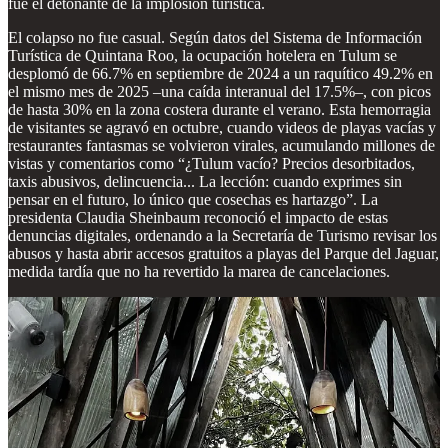
fue el detonante de la implosión turística.
El colapso no fue casual. Según datos del Sistema de Información
Turística de Quintana Roo, la ocupación hotelera en Tulum se
desplomó de 66.7% en septiembre de 2024 a un raquítico 49.2% en
el mismo mes de 2025 –una caída interanual del 17.5%–, con picos
de hasta 30% en la zona costera durante el verano. Esta hemorragia
de visitantes se agravó en octubre, cuando videos de playas vacías y
restaurantes fantasmas se volvieron virales, acumulando millones de
vistas y comentarios como “¿Tulum vacío? Precios desorbitados,
taxis abusivos, delincuencia... La lección: cuando exprimes sin
pensar en el futuro, lo único que cosechas es hartazgo”. La
presidenta Claudia Sheinbaum reconoció el impacto de estas
denuncias digitales, ordenando a la Secretaría de Turismo revisar los
abusos y hasta abrir accesos gratuitos a playas del Parque del Jaguar,
medida tardía que no ha revertido la marea de cancelaciones.