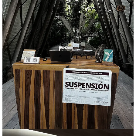
Los villanos del paraíso: Hoteles clausurados y sus precios
obscenos
La Profeco, alertada por denuncias de locales y visitantes sobre
“incrementos injustificados” en servicios básicos, desplegó un
operativo el 21 de noviembre que expuso la voracidad de la zona
exclusiva del Parque del Jaguar. Los inspectores visitaron 22
establecimientos –hoteles, clubes de playa y restaurantes– y
detectaron violaciones flagrantes: no exhibición de tarifas, menús en
dólares o idiomas extranjeros, inducción al pago de propinas
obligatorias y ausencia de comprobantes fiscales. El resultado: sellos
de suspensión en cuatro hoteles que, con sus tarifas hasta
10 veces
superiores
a las del centro de Tulum, convirtieron un destino
accesible en un lujo inalcanzable para el mexicano promedio.
Los implicados, ahora clausurados por Profeco:
Diamante K
: Habitación doble a $13,860 pesos –el pico más
escandaloso detectado.
Mi Amor
: Líder en abusos con habitación sencilla a $10,569