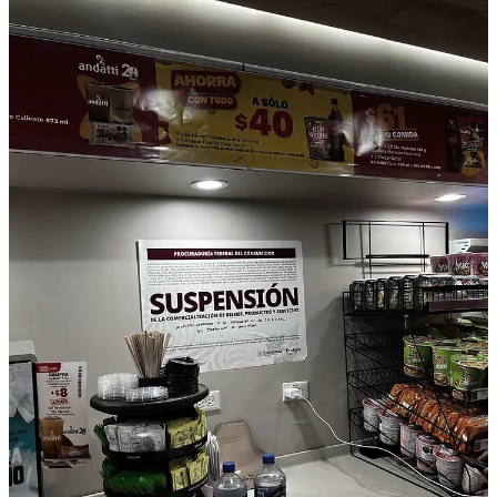
pesos.
Pocna Tulum
.
Cabañas Playa Condesa Tulum
y
Villa Pescadores
.
Otros, como Kore Tulum y Villa Miramar, ya habían cerrado por
“poca ocupación” desde junio, víctimas colaterales de su propio
modelo extractivo. Estos “abusivos”, como los califica el eco en
redes, no solo inflaron costos de hospedaje –promedio de $4,772
por doble en Jaguar vs. $700-$1,400 en el centro–, sino que
extendieron la usura a alimentos y bebidas, monitoreados vía el
programa “Quién es Quién en los Precios”.
Sobreprecios que alimentaron la furia viral

| Producto              | Parque Jaguar | Máximo     | 
|-----------------------|---------------|------------|-
| Hab. sencilla         | $3,578        | $10,569    | 
| Hab. doble            | $4,772        | $13,860    | 
| Guacamole             | $227          | $280       | 
| Hamburguesa           | $348          | +$400      | 
| 3 tacos               | $306          | $400       | 
| 3 quesadillas         | $201          | $290       |
Estos datos, levantados en 29 comercios (incluyendo supermercados
como Wal-Mart y Chedraui, farmacias y tiendas como OXXO y 7-