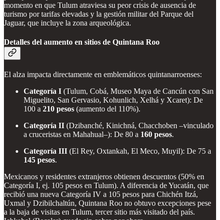
momento en que Tulum atraviesa su peor crisis de ausencia de
turismo por tarifas elevadas y la gestión militar del Parque del
Jaguar, que incluye la zona arqueológica.
Detalles del aumento en sitios de Quintana Roo
El alza impacta directamente en emblemáticos quintanarroenses:
Categoría I
(Tulum, Cobá, Museo Maya de Cancún con San
Miguelito, San Gervasio, Kohunlich, Xelhá y Xcaret): De
100 a
210 pesos
(aumento del 110%).
Categoría II
(Dzibanché, Kinichná, Chacchoben –vinculado
a cruceristas en Mahahual–): De 80 a
160 pesos
.
Categoría III
(El Rey, Oxtankah, El Meco, Muyil): De 75 a
145 pesos
.
Mexicanos y residentes extranjeros obtienen descuentos (50% en
Categoría I, ej. 105 pesos en Tulum). A diferencia de Yucatán, que
recibió una nueva Categoría IV a 105 pesos para Chichén Itzá,
Uxmal y Dzibilchaltún, Quintana Roo no obtuvo excepciones pese
a la baja de visitas en Tulum, tercer sitio más visitado del país.