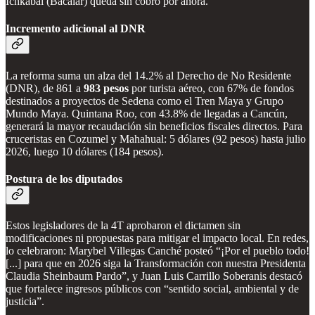
Ichkabal (Bacalar) queda sin cobro por ahora.
Incremento adicional al DNR
La reforma suma un alza del 14.2% al Derecho de No Residente
(DNR), de 861 a
983 pesos
por turista aéreo, con 67% de fondos
destinados a proyectos de Sedena como el Tren Maya y Grupo
Mundo Maya. Quintana Roo, con 43.8% de llegadas a Cancún,
generará la mayor recaudación sin beneficios fiscales directos. Para
cruceristas en Cozumel y Mahahual: 5 dólares (92 pesos) hasta julio
2026, luego 10 dólares (184 pesos).
Postura de los diputados
Estos legisladores de la 4T aprobaron el dictamen sin
modificaciones ni propuestas para mitigar el impacto local. En redes,
lo celebraron: Marybel Villegas Canché posteó “¡Por el pueblo todo!
[...] para que en 2026 siga la Transformación con nuestra Presidenta
Claudia Sheinbaum Pardo”, y Juan Luis Carrillo Soberanis destacó
que fortalece ingresos públicos con “sentido social, ambiental y de
justicia”.