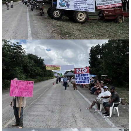
de la coalición oficialista celebran la ley como “un avance histórico”
que combatirá el acaparamiento y priorizará el consumo humano, en
el sur del estado los afectados directos la perciben como una
expropiación disfrazada que los condena a pagar por el agua de
lluvia que captan en sus jagüeyes o a perder sus pozos ganaderos.
Hasta el momento, ninguno de los siete legisladores que votaron a
favor ha emitido posicionamiento público sobre las protestas de sus
propios representados en Quintana Roo, ni han anunciado gestiones
para atender las demandas de revisión que exigen los productores.
Si la ley entra en vigor sin cambios, las carreteras de la Ribera del
Río Hondo y la zona maya podrían convertirse en los próximos
puntos de conflicto social en un estado donde el agua subterránea es
vital para la ganadería, la milpa y la supervivencia de miles de
familias rurales que, paradójicamente, fueron parte de la base
electoral que llevó al poder a varios de esos mismos legisladores.
Compartir
Discusión sobre este post