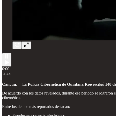
0:00
-2:23
Cancún
.— La
Policía Cibernética de Quintana Roo
recibió
140 d
De acuerdo con los datos revelados, durante ese periodo se lograron 
cibernéticas.
Entre los delitos más reportados destacan:
Fraudes en comercio electrónico