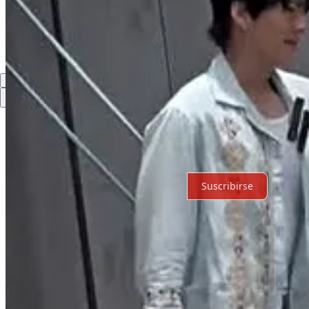
Comentarios
Restacks
Lo mejor de
Último
Debates
Sin posts
Por supuesto, sigue adelante.
Suscribirse
© 2026 Expediente Quintana Roo
·
Privacidad
∙
Términos
∙
Aviso de 
Crea tu Substack
Descargar la app
Substack
es el hogar de la gran cultura