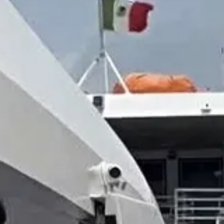
 con su mar cristalino y atmósfera tropical, ofreciéndoles un merecido 
omo
GBRB Spinoff: Cafeteria Operation
, sigue a estos amigos enfrentan
e vista, capturando momentos especiales que los fans esperan ver pront
rras mexicanas.