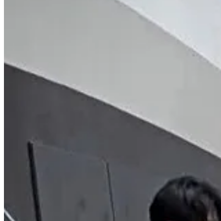
Tras recorrer Cancún, Yucatán y Playa del Carmen, Cozumel los recibió
El reality, que debutó en octubre de 2023 y cuenta con un spin-off c
Aunque intentan mantener un perfil bajo, las cámaras no los pierden d
consolidándolos como embajadores del entretenimiento coreano en tie
Compartir
Discusión sobre este post