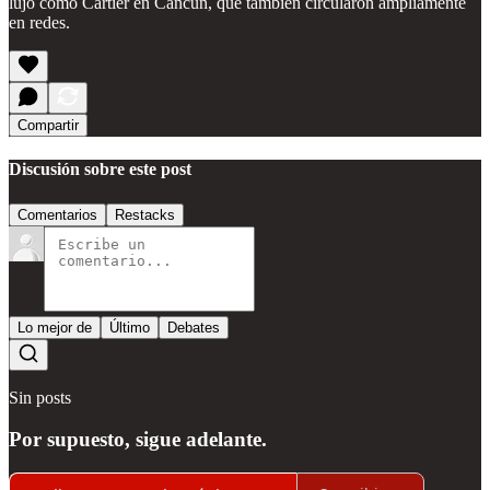
lujo como Cartier en Cancún, que también circularon ampliamente
en redes.
Compartir
Discusión sobre este post
Comentarios
Restacks
Lo mejor de
Último
Debates
Sin posts
Por supuesto, sigue adelante.