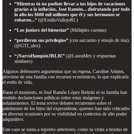
“Mientras tú no pudiste llevar a tus hijos de vacaciones
gracias a la inflación, José Ramón... disfrutando por todo
lo alto los $600 mil millones que él y sus hermanos se
robaron...”
(@EmilioVallejoRL)
“Los juniors del bienestar”
(Múltiples cuentas)
“perdieron sus privilegios”
(con sarcasmo y emojis de risa).
(@GTI_alex)
“¡NarcoHampónJRLB!”
(@LauraMex y respuestas
similares)
Algunos defensores argumentan que su esposa, Caroline Adams,
proviene de una familia con recursos económicos, lo que explicaría
el estilo de vida.
Hasta el momento, ni José Ramón López Beltrán ni su familia han
emitido declaraciones públicas sobre estas imágenes y
señalamientos. El tema revive debates recurrentes sobre el
patrimonio de los hijos del expresidente, quienes han sido criticados
en diversas ocasiones por su visibilidad en contextos de alto poder
adquisitivo.
Este caso se suma a reportes anteriores, como su visita a tiendas de