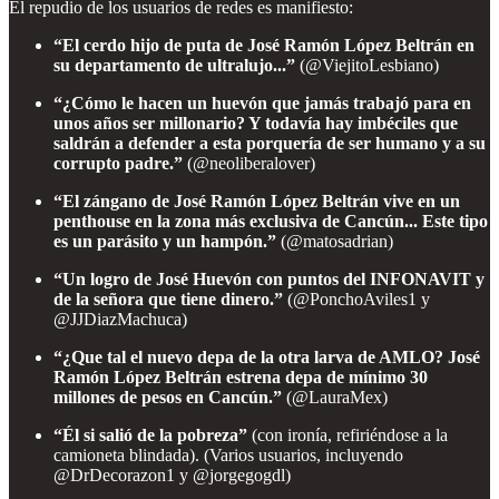
El repudio de los usuarios de redes es manifiesto:
“El cerdo hijo de puta de José Ramón López Beltrán en
su departamento de ultralujo...”
(@ViejitoLesbiano)
“¿Cómo le hacen un huevón que jamás trabajó para en
unos años ser millonario? Y todavía hay imbéciles que
saldrán a defender a esta porquería de ser humano y a su
corrupto padre.”
(@neoliberalover)
“El zángano de José Ramón López Beltrán vive en un
penthouse en la zona más exclusiva de Cancún... Este tipo
es un parásito y un hampón.”
(@matosadrian)
“Un logro de José Huevón con puntos del INFONAVIT y
de la señora que tiene dinero.”
(@PonchoAviles1 y
@JJDiazMachuca)
“¿Que tal el nuevo depa de la otra larva de AMLO? José
Ramón López Beltrán estrena depa de mínimo 30
millones de pesos en Cancún.”
(@LauraMex)
“Él si salió de la pobreza”
(con ironía, refiriéndose a la
camioneta blindada). (Varios usuarios, incluyendo
@DrDecorazon1 y @jorgegogdl)