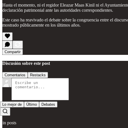
Hasta el momento, ni el regidor Eleazar Maas Kinil ni el Ayuntamiento 
declaración patrimonial ante las autoridades correspondientes.
Este caso ha reavivado el debate sobre la congruencia entre el discu
mostrado públicamente en los últimos años.
Compartir
Discusión sobre este post
Comentarios
Restacks
Lo mejor de
Último
Debates
Sin posts