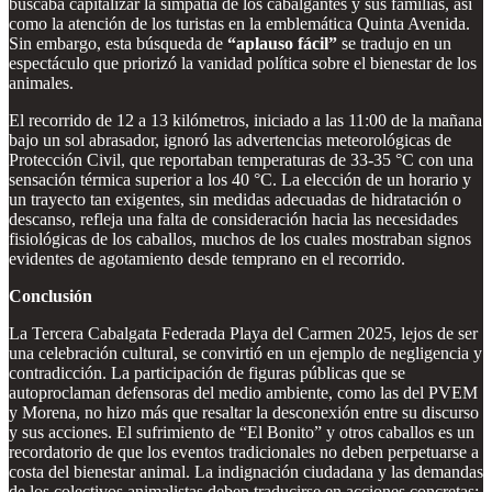
buscaba capitalizar la simpatía de los cabalgantes y sus familias, así
como la atención de los turistas en la emblemática Quinta Avenida.
Sin embargo, esta búsqueda de
“aplauso fácil”
se tradujo en un
espectáculo que priorizó la vanidad política sobre el bienestar de los
animales.
El recorrido de 12 a 13 kilómetros, iniciado a las 11:00 de la mañana
bajo un sol abrasador, ignoró las advertencias meteorológicas de
Protección Civil, que reportaban temperaturas de 33-35 °C con una
sensación térmica superior a los 40 °C. La elección de un horario y
un trayecto tan exigentes, sin medidas adecuadas de hidratación o
descanso, refleja una falta de consideración hacia las necesidades
fisiológicas de los caballos, muchos de los cuales mostraban signos
evidentes de agotamiento desde temprano en el recorrido.
Conclusión
La Tercera Cabalgata Federada Playa del Carmen 2025, lejos de ser
una celebración cultural, se convirtió en un ejemplo de negligencia y
contradicción. La participación de figuras públicas que se
autoproclaman defensoras del medio ambiente, como las del PVEM
y Morena, no hizo más que resaltar la desconexión entre su discurso
y sus acciones. El sufrimiento de “El Bonito” y otros caballos es un
recordatorio de que los eventos tradicionales no deben perpetuarse a
costa del bienestar animal. La indignación ciudadana y las demandas
de los colectivos animalistas deben traducirse en acciones concretas: