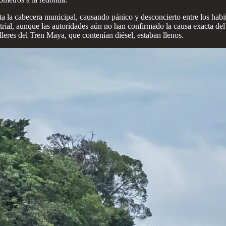
ta la cabecera municipal, causando pánico y desconcierto entre los habi
rial, aunque las autoridades aún no han confirmado la causa exacta del 
talleres del Tren Maya, que contenían diésel, estaban llenos.