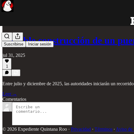
Factible construcción de un pu
Suscribirse
Iniciar sesión
jul 31, 2025
1
Entre julio y diciembre de 2025, las autoridades iniciarán un recorrido
Leer →
Comentarios
© 2026 Expediente Quintana Roo
·
Privacidad
∙
Términos
∙
Aviso de 