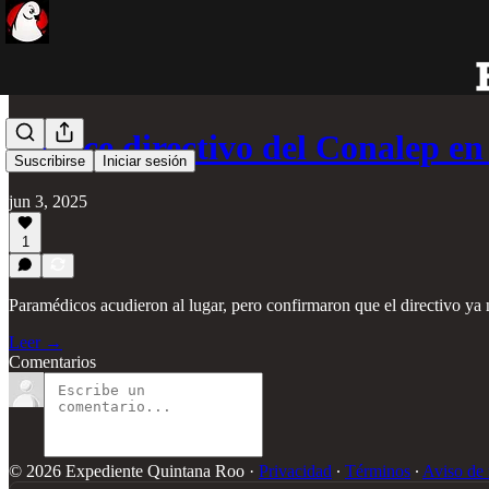
Fallece directivo del Conalep e
Suscribirse
Iniciar sesión
jun 3, 2025
1
Paramédicos acudieron al lugar, pero confirmaron que el directivo ya n
Leer →
Comentarios
© 2026 Expediente Quintana Roo
·
Privacidad
∙
Términos
∙
Aviso de 