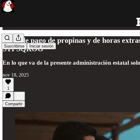
Falta de pago de propinas y de horas extras
Suscribirse
Iniciar sesión
STPSQROO
En lo que va de la presente administración estatal sol
nov 18, 2025
1
Compartir