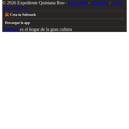
© 2026 Expediente Quintana Roo
·
Privacidad
∙
Términos
∙
Aviso
de recolección
Crea tu Substack
Descargar la app
Substack
es el hogar de la gran cultura