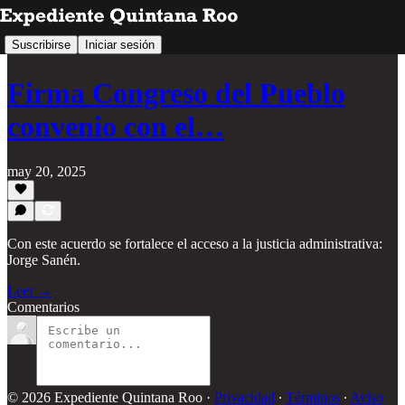
Suscribirse
Iniciar sesión
Firma Congreso del Pueblo
convenio con el…
may 20, 2025
Con este acuerdo se fortalece el acceso a la justicia administrativa:
Jorge Sanén.
Leer →
Comentarios
© 2026 Expediente Quintana Roo
·
Privacidad
∙
Términos
∙
Aviso