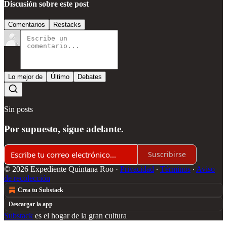
Discusión sobre este post
Comentarios
Restacks
Lo mejor de
Último
Debates
Sin posts
Por supuesto, sigue adelante.
Suscribirse
© 2026 Expediente Quintana Roo
·
Privacidad
∙
Términos
∙
Aviso
de recolección
Crea tu Substack
Descargar la app
Substack
es el hogar de la gran cultura