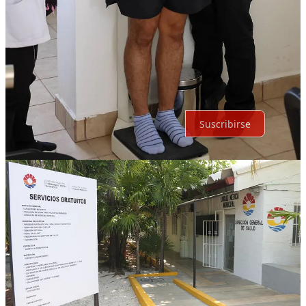
Lo mejor de
Último
Debates
Sin posts
Por supuesto, sigue adelante.
Suscribirse
© 2026 Expediente Quintana Roo
·
Privacidad
∙
Términos
∙
Aviso
de recolección
Crea tu Substack
Descargar la app
Substack
es el hogar de la gran cultura