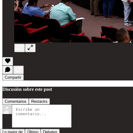
Compartir
Discusión sobre este post
Comentarios
Restacks
Lo mejor de
Último
Debates