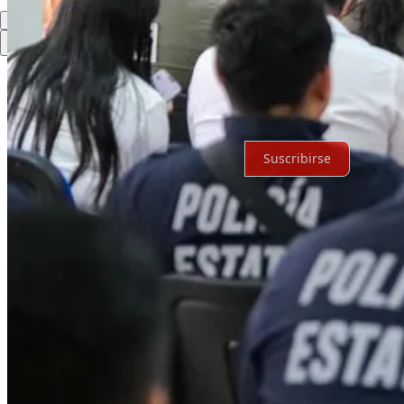
Lo mejor de
Último
Debates
Sin posts
Por supuesto, sigue adelante.
Suscribirse
© 2026 Expediente Quintana Roo
·
Privacidad
∙
Términos
∙
Aviso de 
Crea tu Substack
Descargar la app
Substack
es el hogar de la gran cultura