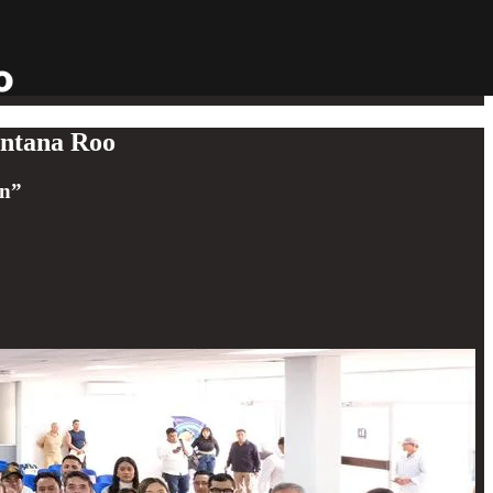
intana Roo
ón”