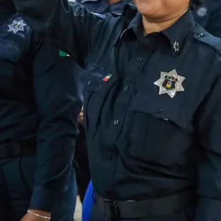
ste esfuerzo interinstitucional, entre los que destacan la elaboración de
colos especializados para homologar la atención e investigación de este 
es del país en capacitar a operadores de seguridad y justicia sobre la
sancionar este ilícito.
n en los municipios de Playa del Carmen y Puerto Morelos, con el propó
dadana, Julio César Gómez Torres; el coordinador del Proyecto Combat
Cebada Rivas; el director del Instituto Tecnológico de Cancún, Carlos T