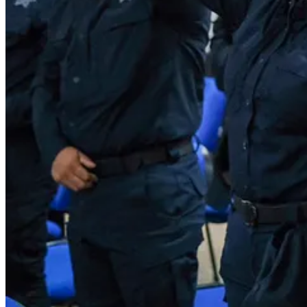
Durante el evento se presentaron los resultados obtenidos a través de e
capacitación de 340 servidores públicos y el desarrollo de cinco proto
Asimismo, se destacó que Quintana Roo fue una de las primeras entidad
coordinación entre instituciones responsables de prevenir, investigar y 
Se anunció que el proyecto tendrá una segunda etapa de implementació
extorsión en beneficio de las y los quintanarroenses.
En esta clausura también estuvieron el secretario de Seguridad Ciu
presidente del Tribunal Superior de Justicia del Estado, Heyden José 
armadas.