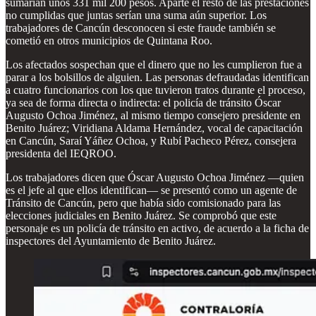
sumarían unos 331 mil 200 pesos. Aparte el resto de las prestaciones
no cumplidas que juntas serían una suma aún superior. Los
trabajadores de Cancún desconocen si este fraude también se
cometió en otros municipios de Quintana Roo.
Los afectados sospechan que el dinero que no les cumplieron fue a
parar a los bolsillos de alguien. Las personas defraudadas identifican
a cuatro funcionarios con los que tuvieron tratos durante el proceso,
ya sea de forma directa o indirecta: el policía de tránsito Óscar
Augusto Ochoa Jiménez, al mismo tiempo consejero presidente en
Benito Juárez; Viridiana Aldama Hernández, vocal de capacitación
en Cancún, Saraí Yáñez Ochoa, y Rubí Pacheco Pérez, consejera
presidenta del IEQROO.
Los trabajadores dicen que Óscar Augusto Ochoa Jiménez —quien
es el jefe al que ellos identifican— se presentó como un agente de
Tránsito de Cancún, pero que había sido comisionado para las
elecciones judiciales en Benito Juárez. Se comprobó que este
personaje es un policía de tránsito en activo, de acuerdo a la ficha de
inspectores del Ayuntamiento de Benito Juárez.