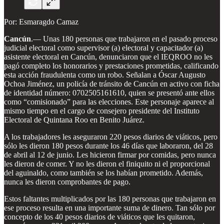
Por: Esmaragdo Camaz
Cancún
.— Unas 180 personas que trabajaron en el pasado proceso
judicial electoral como supervisor (a) electoral y capacitador (a)
asistente electoral en Cancún, denunciaron que el IEQROO no les
pagó completo los honorarios y prestaciones prometidas, calificando
esta acción fraudulenta como un robo. Señalan a Óscar Augusto
Ochoa Jiménez, un policía de tránsito de Cancún en activo con ficha
de identidad número: 0702505161610, quien se presentó ante ellos
como “comisionado” para las elecciones. Este personaje aparece al
mismo tiempo en el cargo de consejero presidente del Instituto
Electoral de Quintana Roo en Benito Juárez.
A los trabajadores les aseguraron 220 pesos diarios de viáticos, pero
sólo les dieron 180 pesos durante los 46 días que laboraron, del 28
de abril al 12 de junio. Les hicieron firmar por comidas, pero nunca
les dieron de comer. Y no les dieron el finiquito ni el proporcional
del aguinaldo, como también se los habían prometido. Además,
nunca les dieron comprobantes de pago.
Estos faltantes multiplicados por las 180 personas que trabajaron en
ese proceso resulta en una importante suma de dinero. Tan sólo por
concepto de los 40 pesos diarios de viáticos que les quitaron,