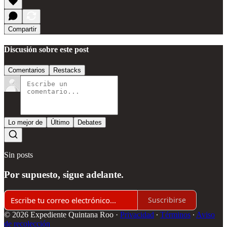
Compartir
Discusión sobre este post
Comentarios
Restacks
Lo mejor de
Último
Debates
Sin posts
Por supuesto, sigue adelante.
Suscribirse
© 2026 Expediente Quintana Roo
·
Privacidad
∙
Términos
∙
Aviso
de recolección