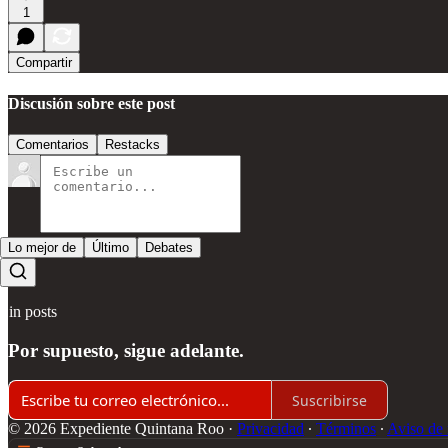
1
Compartir
Discusión sobre este post
Comentarios
Restacks
Lo mejor de
Último
Debates
Sin posts
Por supuesto, sigue adelante.
Suscribirse
© 2026 Expediente Quintana Roo
·
Privacidad
∙
Términos
∙
Aviso de 