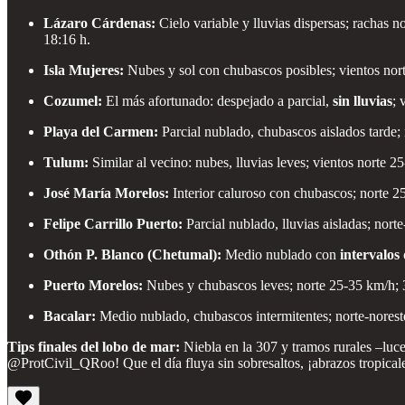
Lázaro Cárdenas:
Cielo variable y lluvias dispersas; rachas
18:16 h.
Isla Mujeres:
Nubes y sol con chubascos posibles; vientos no
Cozumel:
El más afortunado: despejado a parcial,
sin lluvias
; 
Playa del Carmen:
Parcial nublado, chubascos aislados tarde;
Tulum:
Similar al vecino: nubes, lluvias leves; vientos nort
José María Morelos:
Interior caluroso con chubascos; norte 2
Felipe Carrillo Puerto:
Parcial nublado, lluvias aisladas; no
Othón P. Blanco (Chetumal):
Medio nublado con
intervalos
Puerto Morelos:
Nubes y chubascos leves; norte 25-35 km/h;
Bacalar:
Medio nublado, chubascos intermitentes; norte-nores
Tips finales del lobo de mar:
Niebla en la 307 y tramos rurales –luce
@ProtCivil_QRoo! Que el día fluya sin sobresaltos, ¡abrazos tropical