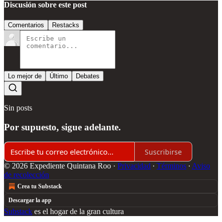
Discusión sobre este post
Comentarios
Restacks
Lo mejor de
Último
Debates
Sin posts
Por supuesto, sigue adelante.
Suscribirse
© 2026 Expediente Quintana Roo
·
Privacidad
∙
Términos
∙
Aviso
de recolección
Crea tu Substack
Descargar la app
Substack
es el hogar de la gran cultura