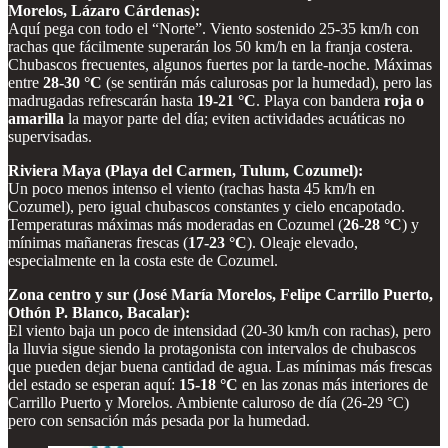
Morelos, Lázaro Cárdenas):
Aquí pega con todo el “Norte”. Viento sostenido 25-35 km/h con
rachas que fácilmente superarán los 50 km/h en la franja costera.
Chubascos frecuentes, algunos fuertes por la tarde-noche. Máximas
entre
28-30 °C
(se sentirán más calurosas por la humedad), pero las
madrugadas refrescarán hasta
19-21 °C
. Playa con bandera
roja o
amarilla
la mayor parte del día; eviten actividades acuáticas no
supervisadas.
Riviera Maya (Playa del Carmen, Tulum, Cozumel):
Un poco menos intenso el viento (rachas hasta 45 km/h en
Cozumel), pero igual chubascos constantes y cielo encapotado.
Temperaturas máximas más moderadas en Cozumel (
26-28 °C
) y
mínimas mañaneras frescas (
17-23 °C
). Oleaje elevado,
especialmente en la costa este de Cozumel.
Zona centro y sur (José María Morelos, Felipe Carrillo Puerto,
Othón P. Blanco, Bacalar):
El viento baja un poco de intensidad (20-30 km/h con rachas), pero
la lluvia sigue siendo la protagonista con intervalos de chubascos
que pueden dejar buena cantidad de agua. Las mínimas más frescas
del estado se esperan aquí:
15-18 °C
en las zonas más interiores de
Carrillo Puerto y Morelos. Ambiente caluroso de día (26-29 °C)
pero con sensación más pesada por la humedad.