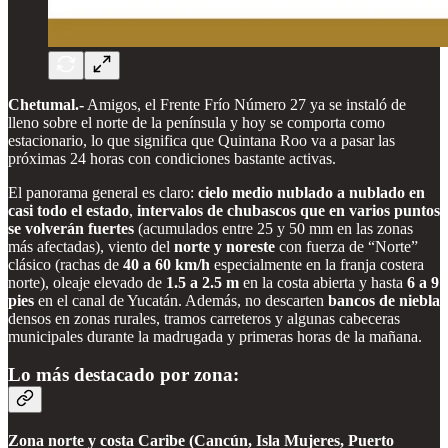
Chetumal.-
Amigos, el Frente Frío Número 27 ya se instaló de
lleno sobre el norte de la península y hoy se comporta como
estacionario, lo que significa que Quintana Roo va a pasar las
próximas 24 horas con condiciones bastante activas.
El panorama general es claro:
cielo medio nublado a nublado en
casi todo el estado
,
intervalos de chubascos que en varios puntos
se volverán fuertes
(acumulados entre 25 y 50 mm en las zonas
más afectadas), viento del
norte y noreste
con fuerza de “Norte”
clásico (rachas de
40 a 60 km/h
especialmente en la franja costera
norte), oleaje elevado de
1.5 a 2.5 m
en la costa abierta y hasta
6 a 9
pies
en el canal de Yucatán. Además, no descarten
bancos de niebla
densos en zonas rurales, tramos carreteros y algunas cabeceras
municipales durante la madrugada y primeras horas de la mañana.
Lo más destacado por zona:
Zona norte y costa Caribe (Cancún, Isla Mujeres, Puerto