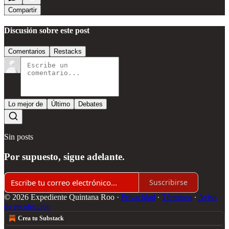
Compartir
Discusión sobre este post
Comentarios
Restacks
Lo mejor de
Último
Debates
Sin posts
Por supuesto, sigue adelante.
Suscribirse
© 2026 Expediente Quintana Roo
·
Privacidad
∙
Términos
∙
Aviso
de recolección
Crea tu Substack