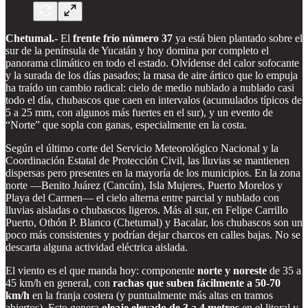
Chetumal.-
El
frente frío número 37
ya está bien plantado sobre el
sur de la península de Yucatán y hoy domina por completo el
panorama climático en todo el estado. Olvídense del calor sofocante
y la surada de los días pasados; la masa de aire ártico que lo empuja
ha traído un cambio radical: cielo de medio nublado a nublado casi
todo el día, chubascos que caen en intervalos (acumulados típicos de
5 a 25 mm, con algunos más fuertes en el sur), y un evento de
“Norte” que sopla con ganas, especialmente en la costa.
Según el último corte del Servicio Meteorológico Nacional y la
Coordinación Estatal de Protección Civil, las lluvias se mantienen
dispersas pero presentes en la mayoría de los municipios. En la zona
norte —Benito Juárez (Cancún), Isla Mujeres, Puerto Morelos y
Playa del Carmen— el cielo alterna entre parcial y nublado con
lluvias aisladas o chubascos ligeros. Más al sur, en Felipe Carrillo
Puerto, Othón P. Blanco (Chetumal) y Bacalar, los chubascos son un
poco más consistentes y podrían dejar charcos en calles bajas. No se
descarta alguna actividad eléctrica aislada.
El viento es el que manda hoy: componente
norte y noreste
de 35 a
45 km/h en general, con
rachas que suben fácilmente a 50-70
km/h
en la franja costera (y puntualmente más altas en tramos
abiertos). Esto genera
oleaje elevado de 3 a 4 metros
en el litoral y