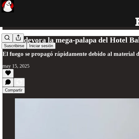
Fuego devora la mega-palapa del Hotel Ba
Suscribirse
Iniciar sesión
El fuego se propagó rápidamente debido al material 
may 15, 2025
Compartir