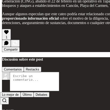
Generación (CJNG), abatido el 22 de febrero en un operativo en Tapal
bloqueos y ataques a establecimientos en Cancún, Playa del Carmen, 
Aunque algunos especulan que este cateo podría estar relacionado con 
proporcionado información oficial
sobre el motivo de la diligencia,
detenciones, aseguramiento de sustancias, documentos o cualquier otro
1
Compartir
Discusión sobre este post
Comentarios
Restacks
Lo mejor de
Último
Debates