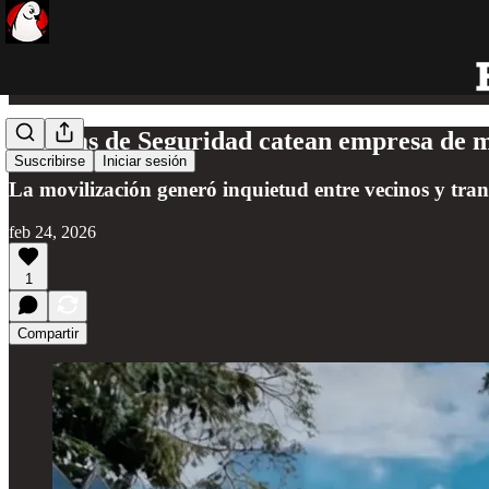
Fuerzas de Seguridad catean empresa de ma
Suscribirse
Iniciar sesión
La movilización generó inquietud entre vecinos y tran
feb 24, 2026
1
Compartir