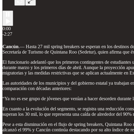
0:00
-2:27
Cancún
.— Hasta 27 mil spring breakers se esperan en los destinos 
Secretaría de Turismo de Quintana Roo (Sedetur), quien afirma que é
El funcionario adelantó que los primeros contingentes de estudiantes 
durante marzo y los primeros días de abril. Aunque la proyección apunt
migratorias y las medidas restrictivas que se aplican actualmente en E
Las autoridades de los municipios y del gobierno estatal ya trabajan en
comparación con décadas anteriores:
“Ya no es ese grupo de jóvenes que venían a hacer desorden durante l
En cuanto a la evolución del segmento, se registra una reducción cons
superan los 30 mil, lo que representa una caída de alrededor del 90% r
Pese a esta disminución en el flujo de spring breakers, Quintana Roo
alcanzó el 99% y Cancún continúa destacando por su alto índice de rep