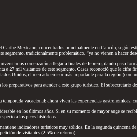
del Caribe Mexicano, concentrados principalmente en Cancún, según est
ste segmento, tradicionalmente problemático, “ya no vienen a hacer des
universitarios comenzarán a llegar a finales de febrero, dando paso form
a a 27 mil visitantes de este segmento, Casas reconoció que la cifra fin
stados Unidos, el mercado emisor más importante para la región (con un 
 los preparativos para atender a este grupo turístico. El subsecretario de
a temporada vacacional; ahora viven las experiencias gastronómicas, cu
iderable en los últimos años. Si en su momento de mayor auge se recibía
especto a los picos históricos.
 mantiene indicadores turísticos muy sólidos. En la segunda quincena d
etición de visitantes (2.5% de retorno).