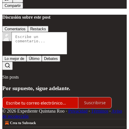
Compartir
Discusión sobre este post
Comentarios
Restacks
Lo mejor de
Último
Debates
Sin posts
Por supuesto, sigue adelante.
Suscribirse
© 2026 Expediente Quintana Roo
·
Privacidad
∙
Términos
∙
Aviso
de recolección
Crea tu Substack